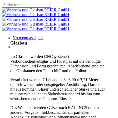
Skip
to
Close
main
Search
content
Menu
No menu assigned
Glasbau
Menu
Im Glasbau werden CNC-gesteuert
Verbundsicherheitsglas und Floatglas auf die benötigte
Dimension und Form geschnitten. Anschließend erhalten
die Glaskanten den Feinschliff und die Politur.
Verarbeitet werden Glasbandmaße 6,00 x 3,21 Meter in
optisch-weißer oder entspiegelter Ausführung. Darüber
hinaus kommen Gläser unterschiedlicher Stärke und auch
mit unterschiedlichem Sicherheitsstandard bis hin zum
schusshemmenden Glas zum Einsatz.
Des Weiteren werden Gläser nach RAL, NCS oder nach
anderen Vorgaben farbbeschichtet zur partiellen
Abdeckung konstruktiver Vitrinenbauteile und nach