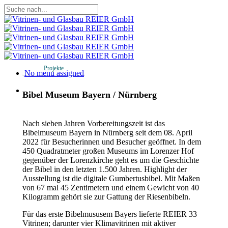
Skip
to
Close
main
Search
content
Projekte
Menu
No menu assigned
Menu
Bibel Museum Bayern / Nürnberg
Nach sieben Jahren Vorbereitungszeit ist das
Bibelmuseum Bayern in Nürnberg seit dem 08. April
2022 für Besucherinnen und Besucher geöffnet. In dem
450 Quadratmeter großen Museums im Lorenzer Hof
gegenüber der Lorenzkirche geht es um die Geschichte
der Bibel in den letzten 1.500 Jahren. Highlight der
Ausstellung ist die digitale Gumbertusbibel. Mit Maßen
von 67 mal 45 Zentimetern und einem Gewicht von 40
Kilogramm gehört sie zur Gattung der Riesenbibeln.
Für das erste Bibelmususem Bayers lieferte REIER 33
Vitrinen; darunter vier Klimavitrinen mit aktiver