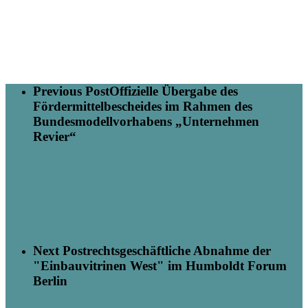
Previous Post
Offizielle Übergabe des
Fördermittelbescheides im Rahmen des
Bundesmodellvorhabens „Unternehmen
Revier“
Next Post
rechtsgeschäftliche Abnahme der
"Einbauvitrinen West" im Humboldt Forum
Berlin