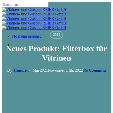
Skip
to
Close
main
Search
content
2021
Menu
No menu assigned
Menu
Neues Produkt: Filterbox für
Vitrinen
By
Hendrik
7. Mai 2021
November 14th, 2022
No Comments