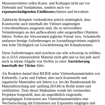
Museumsvitrinen sollen Kunst- und Kulturgut nicht nur vor
Diebstahl und Vandalismus, sondern auch vor
exponatschädigenden Einflüssen
schützen und bewahren.
Zahlreiche Beispiele verdeutlichen jedoch eindringlich, dass
Kunstwerke auch innerhalb der Vitrinen ungünstigen
Umwelteinflüssen ausgesetzt sind, die zu irreversiblen
Veränderungen an den aufbewahrten oder ausgestellten Objekten
führen. Neben der Abwesenheit jeglicher Fremd- bzw. Schadstoffe
umfassen heutige Anforderungen an Ausstellungsvitrinen zugleich
eine hohe Dichtigkeit zur Gewährleistung der Klimakonstanz.
Diese Anforderungen sind synchron nur sehr schwierig zu erfüllen,
da es DAS emissionsfreie Material nicht gibt und so fast jede auch
noch so kleine Abgabe von Stoffen zu einer
Anreicherung
innerhalb der Vitrine
führt.
Als Reaktion darauf lässt REIER seine Vitrinenbaumaterialien wie
Klebstoffe, Lacke und Farben, aber auch Kunststoffe und
organische Materialien seit Jahren u.a. bei der Bundesanstalt für
Materialforschung und -prüfung (BAM) in Berlin testen und
zertifizieren. Trotz dieser Maßnahme wurde bei vereinzelten
Projekten festgestellt, dass als ungefährlich eingestufte,
geringfügigste Emissionen aus Vitrinenbaumaterialien eine
Wechselwirkung mit Emissionen aus Exponaten eingingen und