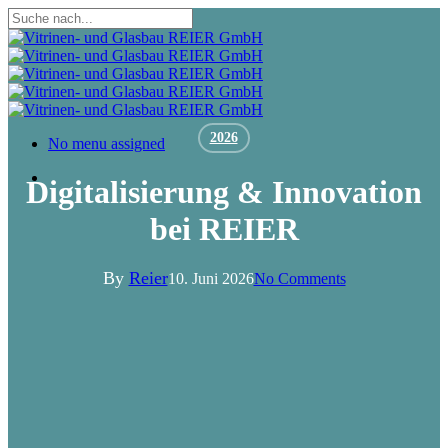
Skip
to
Close
main
Search
content
2026
Menu
No menu assigned
Menu
Digitalisierung & Innovation
bei REIER
By
Reier
10. Juni 2026
No Comments