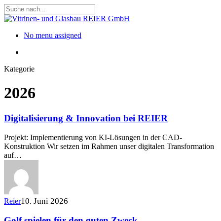
Skip
to
Close
main
Search
content
Menu
No menu assigned
Menu
Kategorie
2026
Digitalisierung & Innovation bei REIER
Projekt: Implementierung von KI-Lösungen in der CAD-
Konstruktion Wir setzen im Rahmen unser digitalen Transformation
auf…
10. Juni 2026
Reier
Golf spielen für den guten Zweck