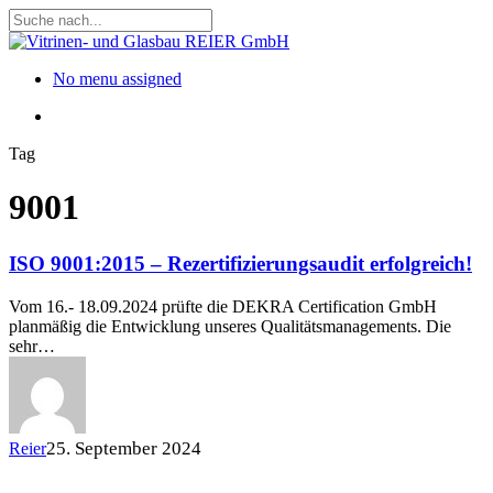
Skip
to
Close
main
Search
content
Menu
No menu assigned
Menu
Tag
9001
ISO 9001:2015 – Rezertifizierungsaudit erfolgreich!
Vom 16.- 18.09.2024 prüfte die DEKRA Certification GmbH
planmäßig die Entwicklung unseres Qualitätsmanagements. Die
sehr…
25. September 2024
Reier