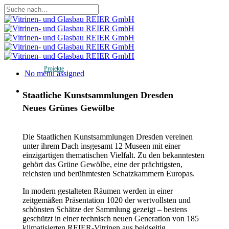
Skip
to
Close
main
Search
content
Projekte
Menu
No menu assigned
Menu
Staatliche Kunstsammlungen Dresden
Neues Grünes Gewölbe
Die Staatlichen Kunstsammlungen Dresden vereinen
unter ihrem Dach insgesamt 12 Museen mit einer
einzigartigen thematischen Vielfalt. Zu den bekanntesten
gehört das Grüne Gewölbe, eine der prächtigsten,
reichsten und berühmtesten Schatzkammern Europas.
In modern gestalteten Räumen werden in einer
zeitgemäßen Präsentation 1020 der wertvollsten und
schönsten Schätze der Sammlung gezeigt – bestens
geschützt in einer technisch neuen Generation von 185
klimatisierten REIER-Vitrinen aus beidseitig