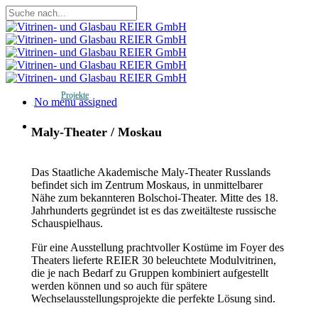
Skip
to
Close
main
Search
content
Projekte
Menu
No menu assigned
Menu
Maly-Theater / Moskau
Das Staatliche Akademische Maly-Theater Russlands
befindet sich im Zentrum Moskaus, in unmittelbarer
Nähe zum bekannteren Bolschoi-Theater. Mitte des 18.
Jahrhunderts gegründet ist es das zweitälteste russische
Schauspielhaus.
Für eine Ausstellung prachtvoller Kostüme im Foyer des
Theaters lieferte REIER 30 beleuchtete Modulvitrinen,
die je nach Bedarf zu Gruppen kombiniert aufgestellt
werden können und so auch für spätere
Wechselausstellungsprojekte die perfekte Lösung sind.