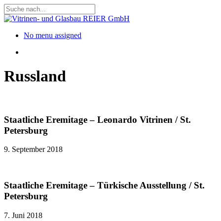
Skip
to
Close
main
Search
content
Menu
No menu assigned
Menu
Russland
Staatliche Eremitage – Leonardo Vitrinen / St.
Petersburg
9. September 2018
Staatliche Eremitage – Türkische Ausstellung / St.
Petersburg
7. Juni 2018