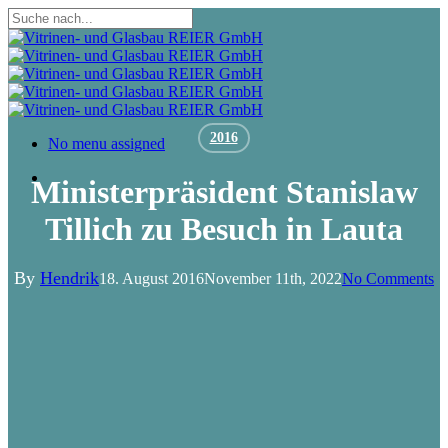
Skip
to
Close
main
Search
content
2016
Menu
No menu assigned
Menu
Ministerpräsident Stanislaw
Tillich zu Besuch in Lauta
By
Hendrik
18. August 2016
November 11th, 2022
No Comments