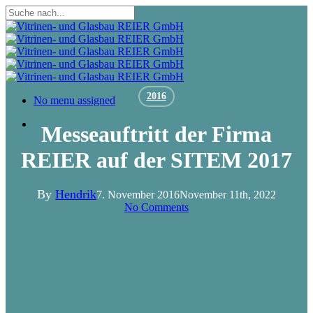
Skip
to
Close
main
Search
content
2016
Menu
No menu assigned
Menu
Messeauftritt der Firma
REIER auf der SITEM 2017
By
Hendrik
7. November 2016
November 11th, 2022
No Comments