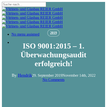
Skip
to
Close
main
Search
content
2019
Menu
No menu assigned
Menu
ISO 9001:2015 – 1.
Überwachungsaudit
erfolgreich!
By
Hendrik
29. September 2019
November 14th, 2022
No Comments