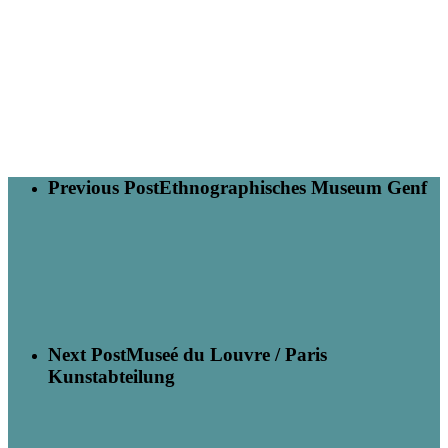
Previous Post
Ethnographisches Museum Genf
Next Post
Museé du Louvre / Paris
Kunstabteilung