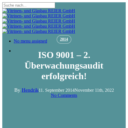
Skip
to
Close
main
Search
content
2014
Menu
No menu assigned
Menu
ISO 9001 – 2.
Überwachungsaudit
erfolgreich!
By
Hendrik
11. September 2014
November 11th, 2022
No Comments