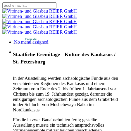
Skip
to
Close
main
Search
content
Projekte
Menu
No menu assigned
Menu
Staatliche Eremitage - Kultur des Kaukasus /
St. Petersburg
In der Ausstellung werden archäologische Funde aus den
verschiedenen Regionen des Kaukasus und einem
Zeitraum vom Ende des 2. bis frühen 1. Jahrtausend vor
Christus bis zum 19. Jahrhundert gezeigt, darunter die
einzigartigen archäologischen Funde aus dem Gräberfeld
in der Schlucht von Moshchevaya Balka im
Nordkaukasus.
Für die in zwei Bauabschnitten fertig gestellte
Ausstellung musste ein technisch anspruchsvolles
Vitrinenensemble mit zahlreichen verschiedenen