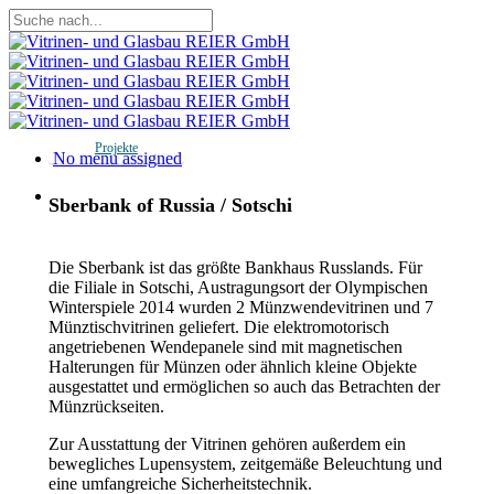
Skip
to
Close
main
Search
content
Projekte
Menu
No menu assigned
Menu
Sberbank of Russia / Sotschi
Die Sberbank ist das größte Bankhaus Russlands. Für
die Filiale in Sotschi, Austragungsort der Olympischen
Winterspiele 2014 wurden 2 Münzwendevitrinen und 7
Münztischvitrinen geliefert. Die elektromotorisch
angetriebenen Wendepanele sind mit magnetischen
Halterungen für Münzen oder ähnlich kleine Objekte
ausgestattet und ermöglichen so auch das Betrachten der
Münzrückseiten.
Zur Ausstattung der Vitrinen gehören außerdem ein
bewegliches Lupensystem, zeitgemäße Beleuchtung und
eine umfangreiche Sicherheitstechnik.