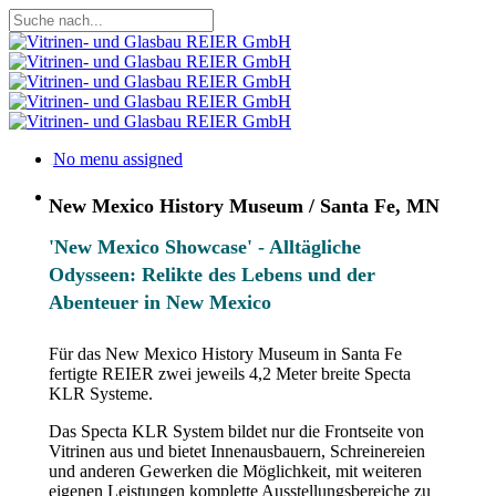
Skip
to
Close
main
Search
content
Projekte
Menu
No menu assigned
Menu
New Mexico History Museum / Santa Fe, MN
'New Mexico Showcase' - Alltägliche
Odysseen: Relikte des Lebens und der
Abenteuer in New Mexico
Für das New Mexico History Museum in Santa Fe
fertigte REIER zwei jeweils 4,2 Meter breite Specta
KLR Systeme.
Das Specta KLR System bildet nur die Frontseite von
Vitrinen aus und bietet Innenausbauern, Schreinereien
und anderen Gewerken die Möglichkeit, mit weiteren
eigenen Leistungen komplette Ausstellungsbereiche zu