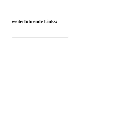
weiterführende Links:
Produktinformation Specta KLR