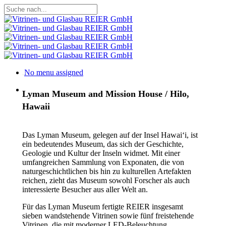
Skip
to
Close
main
Search
content
Projekte
Menu
No menu assigned
Menu
Lyman Museum and Mission House / Hilo,
Hawaii
Das Lyman Museum, gelegen auf der Insel Hawai‘i, ist
ein bedeutendes Museum, das sich der Geschichte,
Geologie und Kultur der Inseln widmet. Mit einer
umfangreichen Sammlung von Exponaten, die von
naturgeschichtlichen bis hin zu kulturellen Artefakten
reichen, zieht das Museum sowohl Forscher als auch
interessierte Besucher aus aller Welt an.
Für das Lyman Museum fertigte REIER insgesamt
sieben wandstehende Vitrinen sowie fünf freistehende
Vitrinen, die mit moderner LED-Beleuchtung