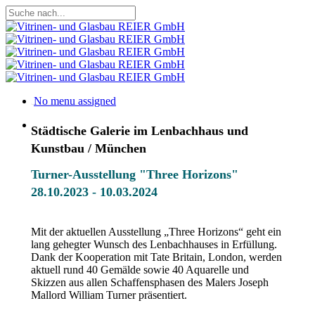
Skip
to
Close
main
Search
content
Projekte
Menu
No menu assigned
Menu
Städtische Galerie im Lenbachhaus und
Kunstbau / München
Turner-Ausstellung "Three Horizons"
28.10.2023 - 10.03.2024
Mit der aktuellen Ausstellung „Three Horizons“ geht ein
lang gehegter Wunsch des Lenbachhauses in Erfüllung.
Dank der Kooperation mit Tate Britain, London, werden
aktuell rund 40 Gemälde sowie 40 Aquarelle und
Skizzen aus allen Schaffensphasen des Malers Joseph
Mallord William Turner präsentiert.