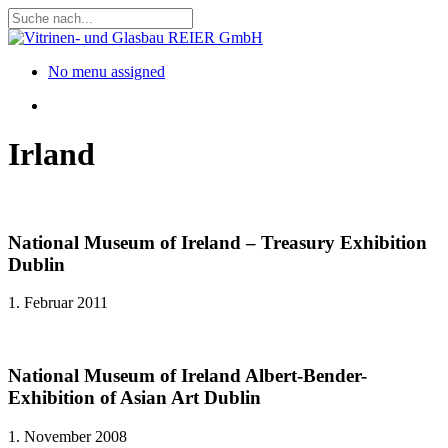
Skip
to
Close
main
Search
content
Menu
No menu assigned
Menu
Irland
National Museum of Ireland – Treasury Exhibition
Dublin
1. Februar 2011
National Museum of Ireland Albert-Bender-
Exhibition of Asian Art Dublin
1. November 2008