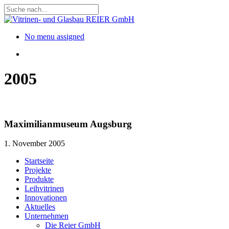
Skip
to
Close
main
Search
content
Menu
No menu assigned
Menu
2005
Maximilianmuseum Augsburg
1. November 2005
Close
Startseite
Menu
Projekte
Produkte
Leihvitrinen
Innovationen
Aktuelles
Unternehmen
Die Reier GmbH