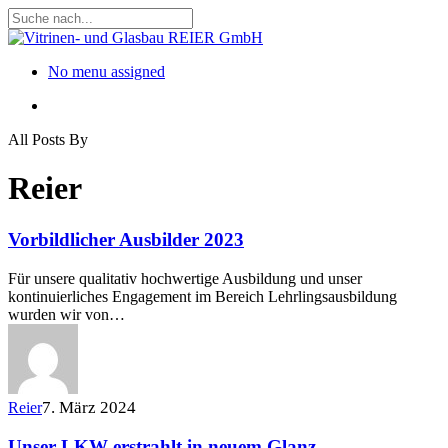
Skip
to
Close
main
Search
content
Menu
No menu assigned
Menu
All Posts By
Reier
Vorbildlicher Ausbilder 2023
Für unsere qualitativ hochwertige Ausbildung und unser
kontinuierliches Engagement im Bereich Lehrlingsausbildung
wurden wir von…
7. März 2024
Reier
Unser LKW erstrahlt in neuem Glanz